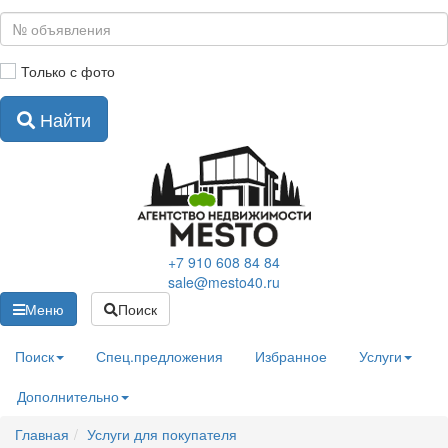
Кредитные
решения
лнительно
Контакты
Только с фото
Оплата
Карта
Найти
сайта
й кабинет
+7 910 608 84 84
sale@mesto40.ru
Меню
Поиск
Поиск
Спец.предложения
Избранное
Услуги
Дополнительно
Главная
Услуги для покупателя