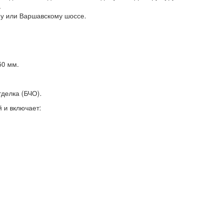
.
му или Варшавскому шоссе.
50 мм.
тделка (БЧО).
 и включает: